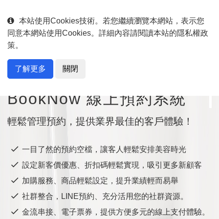
English
中文
本站使用Cookies技術。若您繼續瀏覽本網站，表示您
同意本網站使用Cookies。詳細內容請閱讀本站的隱私權政
策。
了解更多
關閉
專為美容、美髮、美甲行業量身打造
BookNow 線上預約系統
輕鬆管理預約，提供業界最佳的客戶體驗！
一目了然的預約空檔，讓客人輕鬆安排美容時光
設定新客價優惠、折扣碼輕鬆實現，吸引更多新顧客
加購服務、商品輕鬆設定，提升業績輕而易舉
社群整合，LINE預約、充分活用您的社群資源。
金流串接、電子票券，提供方便多元的線上支付體驗。